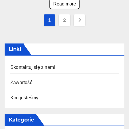
Read more
Posts
1
2
pagination
Linki
Skontaktuj się z nami
Zawartość
Kim jesteśmy
Kategorie