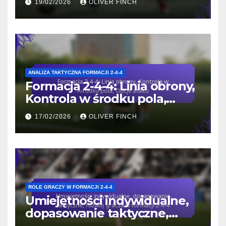
19/02/2026
OLIVER FINCH
ofensywna
ANALIZA TAKTYCZNA FORMACJI 2-4-4
Formacja 2-4-4: Linia obrony,
Kontrola w środku pola,
Opcje ataku
17/02/2026
OLIVER FINCH
ROLE GRACZY W FORMACJI 2-4-4
Umiejętności indywidualne,
dopasowanie taktyczne,
rozwój gracza w formacji 2-4-