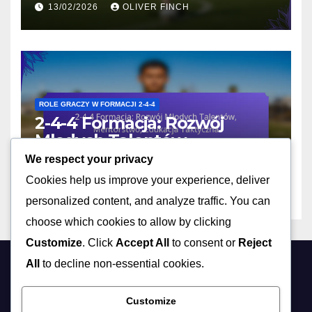
13/02/2026
OLIVER FINCH
4
ROLE GRACZY W FORMACJI 2-4-4
2-4-4 Formacja: Rozwój
Młodych Talentów,
Mentorstwo, Edukacja
We respect your privacy
13/02/2026
OLIVER FINCH
Taktyczna
Cookies help us improve your experience, deliver
personalized content, and analyze traffic. You can
choose which cookies to allow by clicking
Customize
. Click
Accept All
to consent or
Reject
All
to decline non-essential cookies.
cppa.pl
Customize