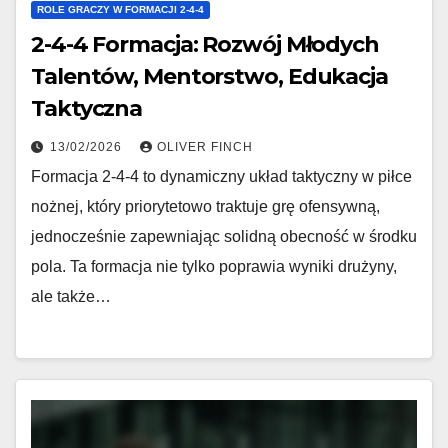
ROLE GRACZY W FORMACJI 2-4-4
2-4-4 Formacja: Rozwój Młodych
Talentów, Mentorstwo, Edukacja
Taktyczna
13/02/2026
OLIVER FINCH
Formacja 2-4-4 to dynamiczny układ taktyczny w piłce
nożnej, który priorytetowo traktuje grę ofensywną,
jednocześnie zapewniając solidną obecność w środku
pola. Ta formacja nie tylko poprawia wyniki drużyny,
ale także…