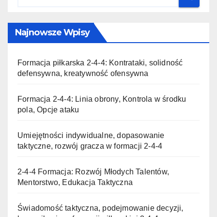
Najnowsze Wpisy
Formacja piłkarska 2-4-4: Kontrataki, solidność
defensywna, kreatywność ofensywna
Formacja 2-4-4: Linia obrony, Kontrola w środku
pola, Opcje ataku
Umiejętności indywidualne, dopasowanie
taktyczne, rozwój gracza w formacji 2-4-4
2-4-4 Formacja: Rozwój Młodych Talentów,
Mentorstwo, Edukacja Taktyczna
Świadomość taktyczna, podejmowanie decyzji,