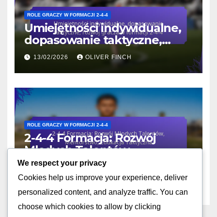
ROLE GRACZY W FORMACJI 2-4-4
Umiejętności indywidualne,
dopasowanie taktyczne,
rozwój gracza w formacji 2-4-
13/02/2026
OLIVER FINCH
4
ROLE GRACZY W FORMACJI 2-4-4
2-4-4 Formacja: Rozwój
Młodych Talentów,
Mentorstwo, Edukacja
We respect your privacy
13/02/2026
OLIVER FINCH
Taktyczna
Cookies help us improve your experience, deliver
personalized content, and analyze traffic. You can
choose which cookies to allow by clicking