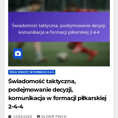
ROLE GRACZY W FORMACJI 2-4-4
Świadomość taktyczna,
podejmowanie decyzji,
komunikacja w formacji piłkarskiej
2-4-4
12/02/2026
OLIVER FINCH