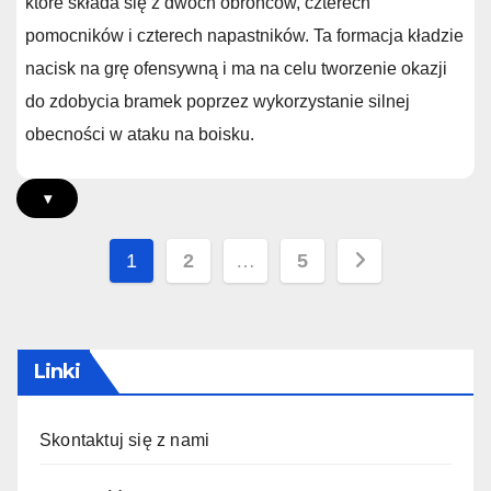
które składa się z dwóch obrońców, czterech
pomocników i czterech napastników. Ta formacja kładzie
nacisk na grę ofensywną i ma na celu tworzenie okazji
do zdobycia bramek poprzez wykorzystanie silnej
obecności w ataku na boisku.
▾
Posts
1
2
…
5
pagination
Linki
Skontaktuj się z nami