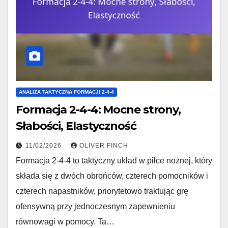
ANALIZA TAKTYCZNA FORMACJI 2-4-4
Formacja 2-4-4: Mocne strony,
Słabości, Elastyczność
11/02/2026
OLIVER FINCH
Formacja 2-4-4 to taktyczny układ w piłce nożnej, który
składa się z dwóch obrońców, czterech pomocników i
czterech napastników, priorytetowo traktując grę
ofensywną przy jednoczesnym zapewnieniu
równowagi w pomocy. Ta…