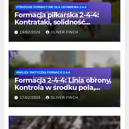
STRATEGIE FORMACYJNE DLA USTAWIENIA 2-4-4
Formacja piłkarska 2-4-4:
Kontrataki, solidność
defensywna, kreatywność
19/02/2026
OLIVER FINCH
ofensywna
ANALIZA TAKTYCZNA FORMACJI 2-4-4
Formacja 2-4-4: Linia obrony,
Kontrola w środku pola,
Opcje ataku
17/02/2026
OLIVER FINCH