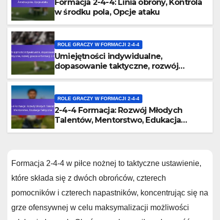
Formacja 2-4-4: Linia obrony, Kontrola
w środku pola, Opcje ataku
ROLE GRACZY W FORMACJI 2-4-4
Umiejętności indywidualne,
dopasowanie taktyczne, rozwój
gracza w formacji 2-4-4
ROLE GRACZY W FORMACJI 2-4-4
2-4-4 Formacja: Rozwój Młodych
Talentów, Mentorstwo, Edukacja
Taktyczna
Formacja 2-4-4 w piłce nożnej to taktyczne ustawienie,
które składa się z dwóch obrońców, czterech
pomocników i czterech napastników, koncentrując się na
grze ofensywnej w celu maksymalizacji możliwości