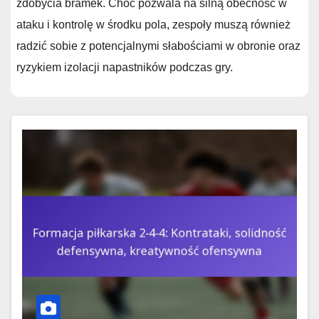
zdobycia bramek. Choć pozwala na silną obecność w
ataku i kontrolę w środku pola, zespoły muszą również
radzić sobie z potencjalnymi słabościami w obronie oraz
ryzykiem izolacji napastników podczas gry.