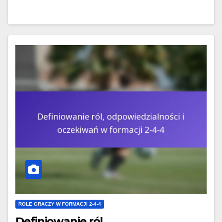
ROLE GRACZY W FORMACJI 2-4-4
Definiowanie ról,