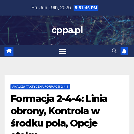
Skip
Fri. Jun 19th, 2026
5:51:47 PM
to
content
cppa.pl
ANALIZA TAKTYCZNA FORMACJI 2-4-4
Formacja 2-4-4: Linia
obrony, Kontrola w
środku pola, Opcje