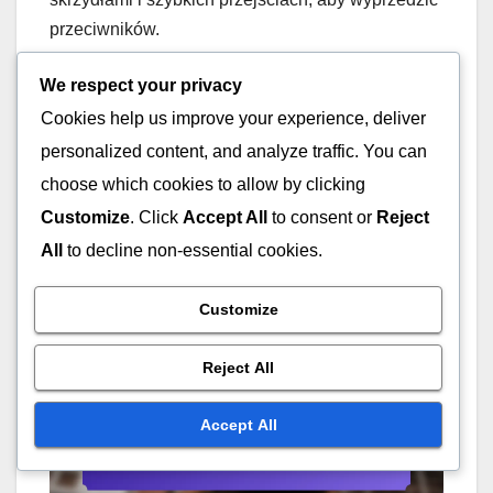
przeciwników.
We respect your privacy
Innym udanym przykładem jest reprezentacja
Cookies help us improve your experience, deliver
narodowa, która użyła formacji 2-4-4 podczas
personalized content, and analyze traffic. You can
dużego turnieju, kładąc nacisk na kontry i
efektywne stałe fragmenty. Ich zdolność do
choose which cookies to allow by clicking
dostosowywania strategii ofensywnych w oparciu
Customize
. Click
Accept All
to consent or
Reject
o słabości przeciwnika była kluczowa dla ich
All
to decline non-essential cookies.
sukcesu, pokazując wszechstronność tej formacji
w meczach o wysoką stawkę.
Customize
Reject All
Accept All