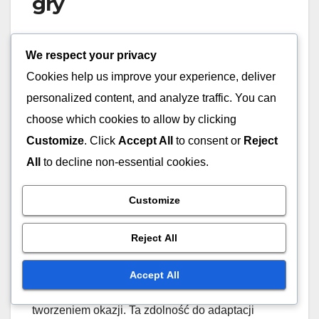
gry
W formacji 2-4-4 role zawodników mogą się
We respect your privacy
znacznie zmieniać w zależności od przebiegu gry.
Cookies help us improve your experience, deliver
Pomocnicy mogą potrzebować przyjąć więcej
odpowiedzialności defensywnych, jeśli zespół jest
personalized content, and analyze traffic. You can
pod presją, podczas gdy napastnicy mogą cofnąć
choose which cookies to allow by clicking
się, aby pomóc w budowaniu akcji. Ta
Customize
. Click
Accept All
to consent or
Reject
elastyczność jest kluczowa dla utrzymania
All
to decline non-essential cookies.
równowagi i dostosowania się do taktyki
przeciwnika.
Customize
Dodatkowo zawodnicy powinni być szkoleni, aby
Reject All
rozumieć swoje role w różnych scenariuszach. Na
przykład napastnik może potrzebować przejść do
Accept All
roli rozgrywającego, jeśli zespół ma trudności z
tworzeniem okazji. Ta zdolność do adaptacji