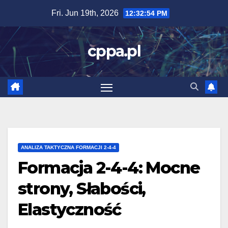
Skip
Fri. Jun 19th, 2026
12:32:55 PM
to
content
cppa.pl
ANALIZA TAKTYCZNA FORMACJI 2-4-4
Formacja 2-4-4: Mocne
strony, Słabości,
Elastyczność