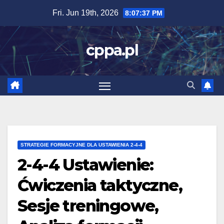
Skip
Fri. Jun 19th, 2026
8:07:38 PM
to
content
cppa.pl
STRATEGIE FORMACYJNE DLA USTAWIENIA 2-4-4
2-4-4 Ustawienie:
Ćwiczenia taktyczne,
Sesje treningowe,