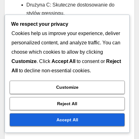
Drużyna C: Skuteczne dostosowanie do
stylów pressingu.
We respect your privacy
Te studia przypadków ilustrują, jak formacja 2-4-4
Cookies help us improve your experience, deliver
może być dostosowana do spełnienia konkretnych
potrzeb taktycznych. Drużyny, które rozumieją
personalized content, and analyze traffic. You can
swoje mocne strony i dynamikę przeciwników,
choose which cookies to allow by clicking
mogą maksymalizować skuteczność tej formacji,
Customize
. Click
Accept All
to consent or
Reject
co prowadzi do poprawy ogólnej wydajności.
All
to decline non-essential cookies.
Customize
Post
2-4-4 Ustawienie:
Formacja 2-4-4:
Reject All
Wariacje formacji, Role
Szerokość, Głębokość,
navigation
zawodników,
Rozmieszczenie graczy
Accept All
Dostosowania taktyczne