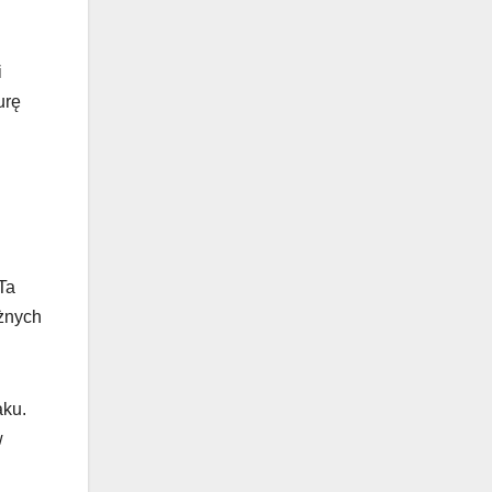
i
urę
Ta
óżnych
aku.
w