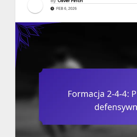
By
Oliver Finch
FEB 6, 2026