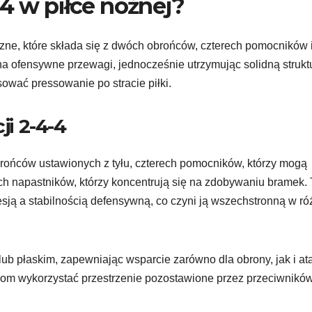
4 w piłce nożnej?
yczne, które składa się z dwóch obrońców, czterech pomocników 
na ofensywne przewagi, jednocześnie utrzymując solidną strukt
wać pressowanie po stracie piłki.
ji 2-4-4
rońców ustawionych z tyłu, czterech pomocników, którzy mogą
ch napastników, którzy koncentrują się na zdobywaniu bramek. 
sją a stabilnością defensywną, co czyni ją wszechstronną w r
b płaskim, zapewniając wsparcie zarówno dla obrony, jak i at
ołom wykorzystać przestrzenie pozostawione przez przeciwnikó