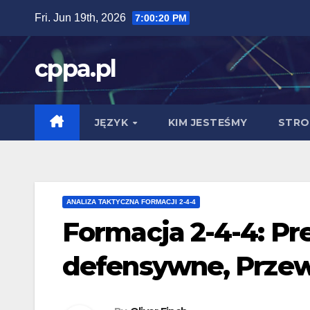
Skip
Fri. Jun 19th, 2026
7:00:21 PM
to
content
cppa.pl
JĘZYK
KIM JESTEŚMY
STRO
ANALIZA TAKTYCZNA FORMACJI 2-4-4
Formacja 2-4-4: Pre
defensywne, Prze