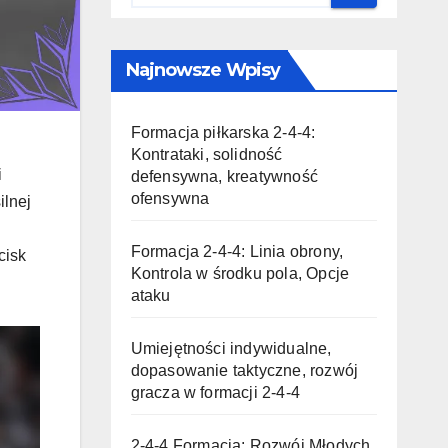
Najnowsze Wpisy
Formacja piłkarska 2-4-4:
Kontrataki, solidność
i
defensywna, kreatywność
ofensywna
ilnej
Formacja 2-4-4: Linia obrony,
cisk
Kontrola w środku pola, Opcje
ataku
Umiejętności indywidualne,
dopasowanie taktyczne, rozwój
gracza w formacji 2-4-4
2-4-4 Formacja: Rozwój Młodych