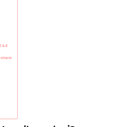
2-4-4
stracie